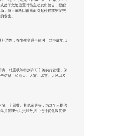
去或处于危险位置时能主动发出警告，提醒
联动，防止车辆因偏离而引起碰撞或突发交
故的发生。
驶舒适性；在发生交通事故时，对事故地点
环境；对重载等特别许可车辆实行管理，保
警告信息（如雨天、大雾、冰雪、大风以及
拥堵、车票费、其他奋勇等；为驾车人提供
采集并管理公共交通数据并进行优化调度管