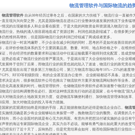
物流管理软件与国际物流的趋
物流管理软件
自从08年经历过寒冬之后，在国家的大力扶植下，物流行业一直被作
一直呈现兴兴向荣之势，尤其是国际物流在进出口行业整体快速发展的情况下业务猛
一情况的出现被很多人和企业看在眼里，于是大批的闲散资金和资源涌入物流行业，
物流行业。热钱的涌入很容易地造成了资源过剩，利润也就急剧缩减了，在僧多粥少
体仍然维持高增长，但是国际物流行业的利润已经锐减了两成或者更多。
际物流行业一时哀鸿遍野，不少企业在减少利润的同时，思考的不是如何改善目前的
标，在评价价物流体系的五个主要因素品质、数量、时间、地点和价格之中，在维持
保证，符合经济性的数量要求和运输活动中往返运输载重不能得到优化配置，造成货
，这势必造成了物流行业的信誉严重流失。于是就出现了大企业纷纷转向，小企业艰
式发展终于尝到了后果，而物流行业的前景也就此陷入了迷途，物流行业的路究竟在
？尤其是现在出现了很多第三方物流公司，第三方物流市场以每年16%～25%的速度
于GPS、RFID等初级阶段，有的企业甚至连办公套件、企业邮箱都还不具备。这类企
需求决定走向，很多物流软件公司也推出了物流软件方案开发物流网站制作等业务。进
信息化高速发展的时代，物流管理软件、仓储物流软件类软件必将加速整个物流行业
国物流行业结构调整势在必行。面对这种情况首先行动的还是国家，在今年物流“国九
加大对物流业的土地政策支持力度、促进物流车辆便利通行、加快物流管理体制改革
和应用、加大对物流业的投入等有力措施。
是国家的宏观调控始终是间接的手段，真正能拯救物流的还得是物流企业自己。
物流
是实施情况确是甚少有企业能够站出来振臂一呼，挽救物流行业的颓势。在调查的几
算转向，而小企业面对的就是有心无力的局面。有意向并把想法付诸实施的企业仅有
有声誉的海运专家国际物流企业，其实力自不必说。能够有勇气做出如此重大的改变
动已经实行了近十天了，反响热烈，但是究竟结果会如何，能否给国际物流行业指出
会继续关注这个星星之火能否形成燎原之势。