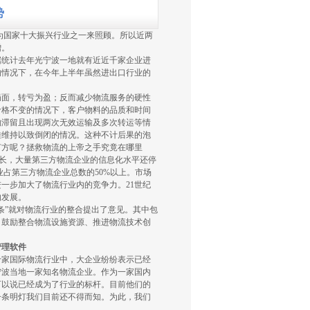
势
为国家十大振兴行业之一来照顾。所以近两
增。
据统计去年光宁波一地就有近近千家企业进
的情况下，在今年上半年虽然进出口行业的
局面，转亏为盈；反而减少物流服务的硬性
价格不变的情况下，客户物料的品质和时间
物滞留且出现两次无效运输及多次转运等情
难维持以致倒闭的情况。这种不计后果的泡
何方呢？拯救物流的上帝之手究竟在哪里
增长，大量第三方物流企业的信息化水平还停
业占第三方物流企业总数的50%以上。市场
一步加大了物流行业内的竞争力。21世纪
的发展。
条”就对物流行业的整合提出了意见。其中包
、鼓励整合物流设施资源、推进物流技术创
管理软件
十家国际物流行业中，大企业纷纷表示已经
宁波当地一家知名物流企业。作为一家国内
可以说已经成为了行业的标杆。目前他们的
一条明灯我们目前还不得而知。为此，我们