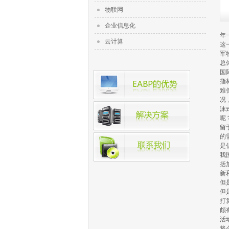
物联网
企业信息化
年
云计算
这
军
总
国
指
难
况
沫
呢
留
的
是
我
括
新
但
但
打
颇
活
将